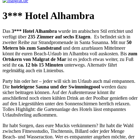
malgrat.de
Malgrat an der Costa Maresme – Katalonien – Spanien
3*** Hotel Alhambra
Das
3*** Hotel Alhambra
wurde im arabischen Stil errichtet und
verfügt über
235 Zimmer auf sechs Etagen
. Es befindet sich in
zweiter Reihe zur Strandpromenade in Santa Susanna. Mit nur
50
Metern bis zum Sandstrand
und dem azurblauen Mittelmeer
könnt ihr euren Beach-Urlaub im Alhambra voll auskosten. Bis
zum
Ortskern von Malgrat de Mar
ist es jedoch etwas weiter, zu Fuß
seid ihr
ca. 12 bis 15 Minuten
unterwegs. Alternativ fährt
regelmäßig auch ein Linienbus.
Party hin oder her – jeder will sich im Urlaub auch mal entspannen.
Die
hoteleigene
Sauna und der Swimmingpool
werden dazu
sicher beitragen können. Auf der Außenterrasse könnt ihr
anschließend noch einen kühlen Drink an der Poolbar genießen oder
auf den Liegestühlen unter den Sonnenschirmen herrlich relaxen.
Tolles Highlight: die Gartenanlage des Hotels lässt entspanntes
Urlaubsfeeling aufkommen.
Ihr habt Sorgen, dass eure Muckis verkümmern? Ihr habt die Wahl
zwischen Fitnessstudio, Tischtennis, Billard oder jeder Menge
Beach- und Wasseraction. Wer es entspannter angehen möchte, der