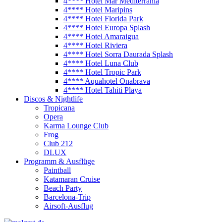
4**** Hotel Mar Mediterrania
4**** Hotel Maripins
4**** Hotel Florida Park
4**** Hotel Europa Splash
4**** Hotel Amaraigua
4**** Hotel Riviera
4**** Hotel Sorra Daurada Splash
4**** Hotel Luna Club
4**** Hotel Tropic Park
4**** Aquahotel Onabrava
4**** Hotel Tahiti Playa
Discos & Nightlife
Tropicana
Opera
Karma Lounge Club
Frog
Club 212
DLUX
Programm & Ausflüge
Paintball
Katamaran Cruise
Beach Party
Barcelona-Trip
Airsoft-Ausflug